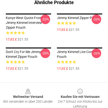
Ähnliche Produkte
Kanye West Quote From
Jimmy Kimmel Zipper Pouch
-20%
-20%
Jimmy Kimmel Interview
Zipper Pouch
17,02 £
$21.55
17,02 £
$21.55
Don't Cry For Me Jimmy
Jimmy Kimmel Live Comedy
-20%
-20%
Kimmel Zipper Pouch
Pouch
17,02 £
$21.55
17,02 £
$21.55
Footer
Weltweiter Versand
Kaufen Sie mit Vertrauen
Wir versenden in über 200 Länder
24/7 Schutz von Klicks bis zur
Lieferung