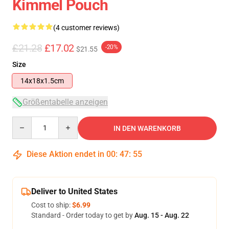
Kimmel Pouch
(4 customer reviews)
£21.28
£17.02
-20%
$21.55
Size
14x18x1.5cm
Größentabelle anzeigen
Quantity
IN DEN WARENKORB
Diese Aktion endet in
00
:
47
:
54
Deliver to United States
Cost to ship:
$6.99
Standard - Order today to get by
Aug. 15 - Aug. 22