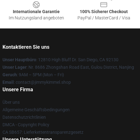
Internationale Garantie
100% Sicherer Checkout
Im Nutzungsland angeboten
PayPal / MasterCard / Visa
Kontaktieren Sie uns
Unser Hauptbüro
: 12810 High Bluff Dr. San Diego, CA 92130
Unser Lager
: Nr. 8686 Zhongshan Road East, Gulou District, Nanjing
Geruch
: 9AM – 5PM (Mon – Fri)
Email
: contact@jimmykimmel.shop
Unsere Firma
Über uns
Allgemeine Geschäftsbedingungen
Datenschutzrichtlinien
DMCA - Copyright Policy
CA SB657: Lieferkettentransparenzgesetz
Unsere Unterstützung