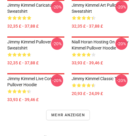
Jimmy Kimmel Caricature
Jimmy Kimmel Art Pullover
-20%
-20%
Sweatshirt
Sweatshirt
32,35 £ - 37,88 £
32,35 £ - 37,88 £
Jimmy Kimmel Pullover
Niall Horan Hosting On Jimmy
-20%
-20%
Sweatshirt
Kimmel Pullover Hoodie
32,35 £ - 37,88 £
33,93 £ - 39,46 £
Jimmy Kimmel Live Comedy
Jimmy Kimmel Classic T-Shirt
-20%
-20%
Pullover Hoodie
20,93 £ - 24,09 £
33,93 £ - 39,46 £
MEHR ANZEIGEN