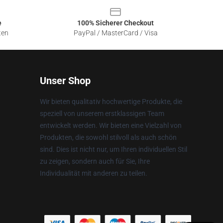
e
100% Sicherer Checkout
ten
PayPal / MasterCard / Visa
Unser Shop
Wir bieten qualitativ hochwertige Produkte, die
speziell von unserem erstklassigen Team
entwickelt werden. Wir bieten eine Vielzahl von
Produkten, die sowohl stilvoll als auch schön
sind. Dies ist nicht nur, um Ihren individuellen Stil
zu zeigen, sondern auch für Sie, Ihre
Individualität mit anderen zu teilen.