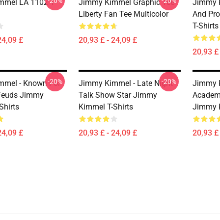
-20%
-20%
mmel LA 1102 T-
Jimmy Kimmel Graphic Tee
Jimmy 
Liberty Fan Tee Multicolor
And Pr
T-Shirts
24,09 £
20,93 £ - 24,09 £
20,93 £ 
-20%
-20%
mmel - Known For
Jimmy Kimmel - Late Night
Jimmy K
 Feuds Jimmy
Talk Show Star Jimmy
Academ
Shirts
Kimmel T-Shirts
Jimmy K
24,09 £
20,93 £ - 24,09 £
20,93 £ 