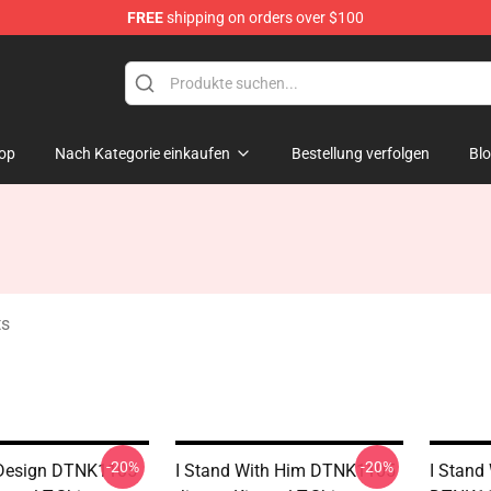
FREE
shipping on orders over $100
dise Store
op
Nach Kategorie einkaufen
Bestellung verfolgen
Bl
ts
-20%
-20%
Design DTNK1105
I Stand With Him DTNK1105
I Stand