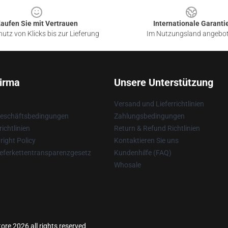
aufen Sie mit Vertrauen
Internationale Garanti
utz von Klicks bis zur Lieferung
Im Nutzungsland angebo
irma
Unsere Unterstützung
Versand und Lieferrichtlinien
Geschäftsbedingungen
Zahlungsbedingungen
ichtlinien
Return & Refund Richtlinien
ight Policy
Kontaktieren Sie uns
eferkettentransparenzgesetz
Kundenhilfe (FAQ)
Whosale
re 2026 all rights reserved