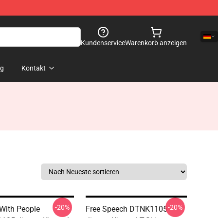
Kundenservice
Warenkorb anzeigen
og
Kontakt
-20%
-20%
 With People
Free Speech DTNK1105