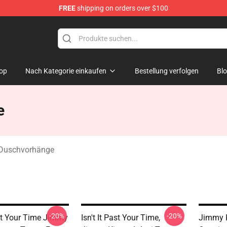
FREE
shipping on orders over $100
dise Store
op
Nach Kategorie einkaufen
Bestellung verfolgen
Bl
e
Duschvorhänge
-20%
-20%
ast Your Time Jimmy
Isn't It Past Your Time,
Jimmy 