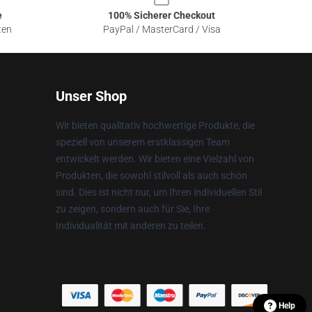
e
100% Sicherer Checkout
ten
PayPal / MasterCard / Visa
Unser Shop
Wir bieten qualitativ hochwertige Produkte, die
speziell von unserem erstklassigen Team
entwickelt werden. Wir bieten eine Vielzahl von
Produkten, die sowohl stilvoll als auch schön
sind. Dies ist nicht nur, um Ihren individuellen Stil
zu zeigen, sondern auch für Sie, Ihre
Individualität mit anderen zu teilen.
Help