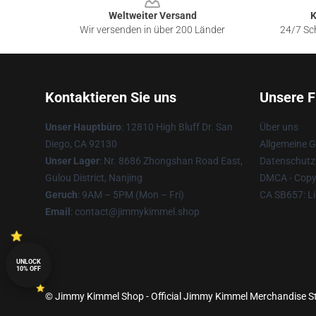
Weltweiter Versand
K
Wir versenden in über 200 Länder
24/7 Sch
Kontaktieren Sie uns
Unsere F
Unser Hauptbüro
: 12810 High Bluff Dr. San
Über uns
Diego, CA 92130
Allgemeine 
Unser Lager
: Nr. 8686 Zhongshan Road East,
Datenschutzr
Gulou District, Nanjing
DMCA - Copyr
Geruch
: 9AM – 5PM (Mon – Fri)
CA SB657: Li
Email
: contact@jimmykimmel.shop
UNLOCK
10% OFF
© Jimmy Kimmel Shop - Official Jimmy Kimmel Merchandise Sto