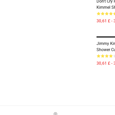
Don't Cry
Kimmel Sh
30,61 £ - 
Jimmy Ki
Shower Cu
30,61 £ - 
Footer