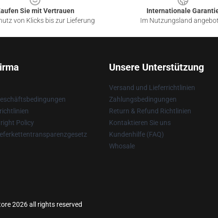
aufen Sie mit Vertrauen
Internationale Garanti
utz von Klicks bis zur Lieferung
Im Nutzungsland angebo
irma
Unsere Unterstützung
Versand und Lieferrichtlinien
Geschäftsbedingungen
Zahlungsbedingungen
ichtlinien
Return & Refund Richtlinien
ight Policy
Kontaktieren Sie uns
eferkettentransparenzgesetz
Kundenhilfe (FAQ)
Whosale
re 2026 all rights reserved