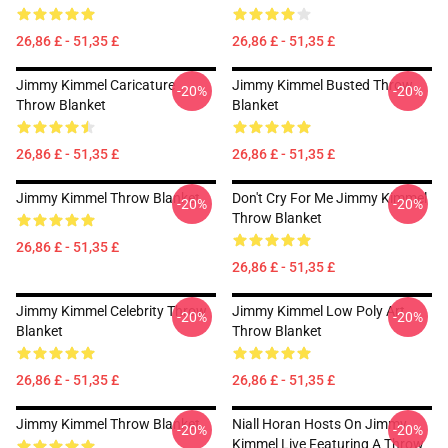
26,86 £ - 51,35 £
26,86 £ - 51,35 £
Jimmy Kimmel Caricature
Jimmy Kimmel Busted Throw
-20%
-20%
Throw Blanket
Blanket
26,86 £ - 51,35 £
26,86 £ - 51,35 £
Jimmy Kimmel Throw Blanket
Don't Cry For Me Jimmy Kimmel
-20%
-20%
Throw Blanket
26,86 £ - 51,35 £
26,86 £ - 51,35 £
Jimmy Kimmel Celebrity Throw
Jimmy Kimmel Low Poly Art
-20%
-20%
Blanket
Throw Blanket
26,86 £ - 51,35 £
26,86 £ - 51,35 £
Jimmy Kimmel Throw Blanket
Niall Horan Hosts On Jimmy
-20%
-20%
Kimmel Live Featuring A Throw