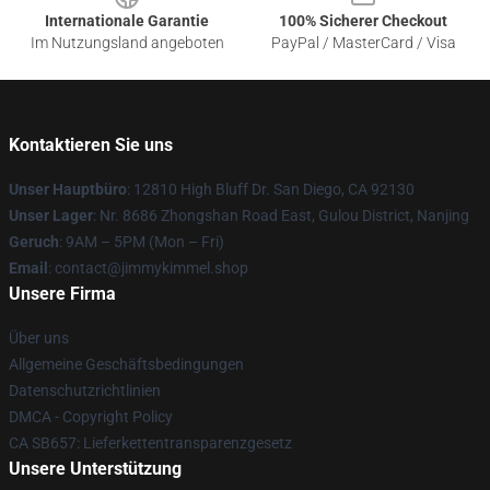
Internationale Garantie
100% Sicherer Checkout
Im Nutzungsland angeboten
PayPal / MasterCard / Visa
Kontaktieren Sie uns
Unser Hauptbüro
: 12810 High Bluff Dr. San Diego, CA 92130
Unser Lager
: Nr. 8686 Zhongshan Road East, Gulou District, Nanjing
Geruch
: 9AM – 5PM (Mon – Fri)
Email
: contact@jimmykimmel.shop
Unsere Firma
Über uns
Allgemeine Geschäftsbedingungen
Datenschutzrichtlinien
DMCA - Copyright Policy
CA SB657: Lieferkettentransparenzgesetz
Unsere Unterstützung