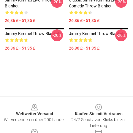
Jimmy Kimmel Live Throw
Classic Jimmy Kimmel Live!
-20%
-20%
Blanket
Comedy Throw Blanket
26,86 £ - 51,35 £
26,86 £ - 51,35 £
Jimmy Kimmel Throw Blanket
Jimmy Kimmel Throw Blanket
-20%
-20%
26,86 £ - 51,35 £
26,86 £ - 51,35 £
Footer
Weltweiter Versand
Kaufen Sie mit Vertrauen
Wir versenden in über 200 Länder
24/7 Schutz von Klicks bis zur
Lieferung