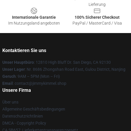
Lieferung
Internationale Garantie
100% Sicherer Checkout
Im Nutzungsland angeboten
PayPal / MasterCard / Visa
Kontaktieren Sie uns
Unser Hauptbüro
: 12810 High Bluff Dr. San Diego, CA 92130
Unser Lager
: Nr. 8686 Zhongshan Road East, Gulou District, Nanjing
Geruch
: 9AM – 5PM (Mon – Fri)
Email
: contact@jimmykimmel.shop
Unsere Firma
Über uns
Allgemeine Geschäftsbedingungen
Datenschutzrichtlinien
DMCA - Copyright Policy
CA SB657: Lieferkettentransparenzgesetz