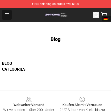
FREE
shipping on orders over $100
Jimmy Kimmel Shop - Official Jimmy Kimmel Merchandi
Open menu
Blog
BLOG
CATEGORIES
Footer
Weltweiter Versand
Kaufen Sie mit Vertrauen
Wir versenden in über 200 Länder
24/7 Schutz von Klicks bis zur