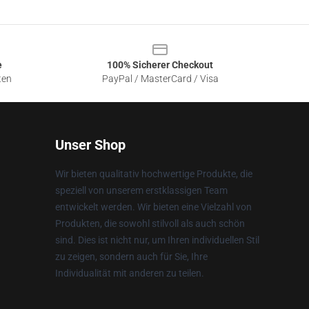
e
100% Sicherer Checkout
ten
PayPal / MasterCard / Visa
Unser Shop
Wir bieten qualitativ hochwertige Produkte, die
speziell von unserem erstklassigen Team
entwickelt werden. Wir bieten eine Vielzahl von
Produkten, die sowohl stilvoll als auch schön
sind. Dies ist nicht nur, um Ihren individuellen Stil
zu zeigen, sondern auch für Sie, Ihre
Individualität mit anderen zu teilen.