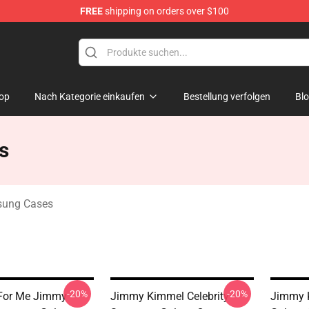
FREE
shipping on orders over $100
dise Store
op
Nach Kategorie einkaufen
Bestellung verfolgen
Bl
s
ung Cases
-20%
-20%
 For Me Jimmy
Jimmy Kimmel Celebrity
Jimmy 