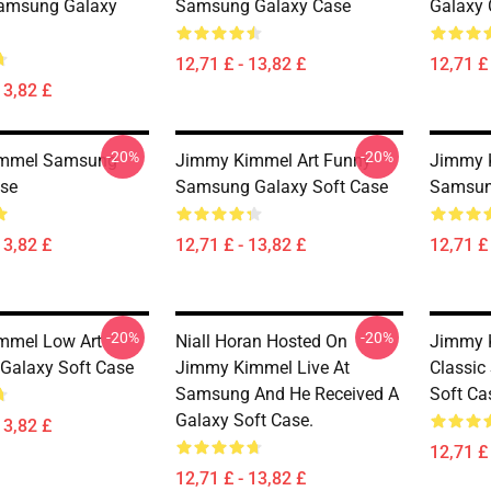
amsung Galaxy
Samsung Galaxy Case
Galaxy 
12,71 £ - 13,82 £
12,71 £ 
13,82 £
-20%
-20%
mmel Samsung
Jimmy Kimmel Art Funny
Jimmy K
se
Samsung Galaxy Soft Case
Samsun
13,82 £
12,71 £ - 13,82 £
12,71 £ 
-20%
-20%
mmel Low Art
Niall Horan Hosted On
Jimmy 
Galaxy Soft Case
Jimmy Kimmel Live At
Classic
Samsung And He Received A
Soft Ca
Galaxy Soft Case.
13,82 £
12,71 £ 
12,71 £ - 13,82 £