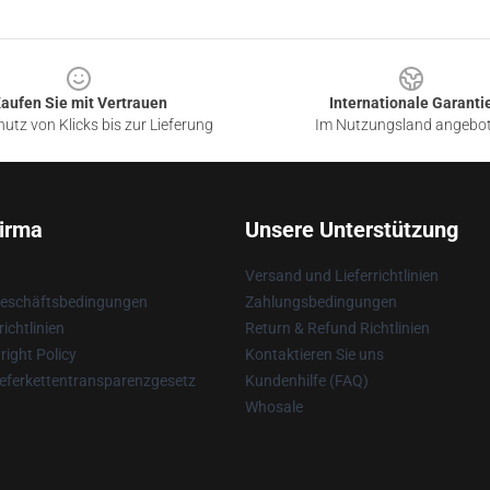
aufen Sie mit Vertrauen
Internationale Garanti
utz von Klicks bis zur Lieferung
Im Nutzungsland angebo
irma
Unsere Unterstützung
Versand und Lieferrichtlinien
Geschäftsbedingungen
Zahlungsbedingungen
ichtlinien
Return & Refund Richtlinien
ight Policy
Kontaktieren Sie uns
eferkettentransparenzgesetz
Kundenhilfe (FAQ)
Whosale