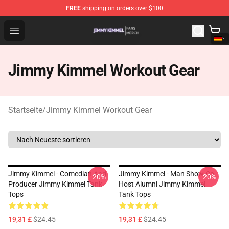
FREE
shipping on orders over $100
Jimmy Kimmel Shop - Official Jimmy Kimmel Merchandi
Open menu
Jimmy Kimmel Workout Gear
Startseite
/
Jimmy Kimmel Workout Gear
Jimmy Kimmel - Comedian And
Jimmy Kimmel - Man Show Co-
-20%
-20%
Producer Jimmy Kimmel Tank
Host Alumni Jimmy Kimmel
Tops
Tank Tops
19,31 £
$24.45
19,31 £
$24.45