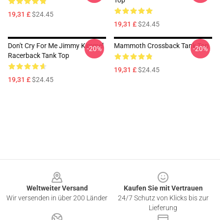
Top
19,31 £
$24.45
19,31 £
$24.45
Don't Cry For Me Jimmy Kimmel
Mammoth Crossback Tank Top
-20%
-20%
Racerback Tank Top
19,31 £
$24.45
19,31 £
$24.45
Footer
Weltweiter Versand
Kaufen Sie mit Vertrauen
Wir versenden in über 200 Länder
24/7 Schutz von Klicks bis zur
Lieferung