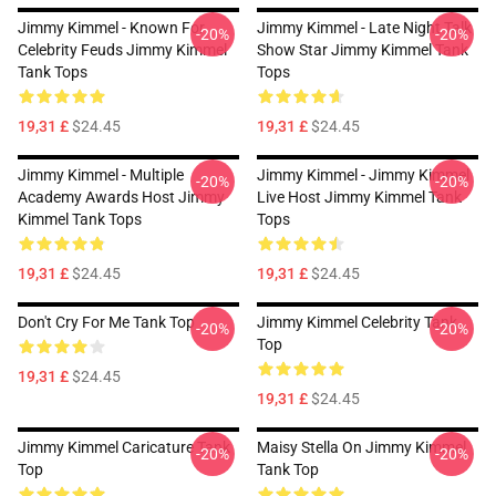
Jimmy Kimmel - Known For
Jimmy Kimmel - Late Night Talk
-20%
-20%
Celebrity Feuds Jimmy Kimmel
Show Star Jimmy Kimmel Tank
Tank Tops
Tops
19,31 £
$24.45
19,31 £
$24.45
Jimmy Kimmel - Multiple
Jimmy Kimmel - Jimmy Kimmel
-20%
-20%
Academy Awards Host Jimmy
Live Host Jimmy Kimmel Tank
Kimmel Tank Tops
Tops
19,31 £
$24.45
19,31 £
$24.45
Don't Cry For Me Tank Top
Jimmy Kimmel Celebrity Tank
-20%
-20%
Top
19,31 £
$24.45
19,31 £
$24.45
Jimmy Kimmel Caricature Tank
Maisy Stella On Jimmy Kimmel
-20%
-20%
Top
Tank Top