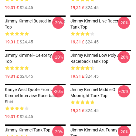
19,31 £
$24.45
19,31 £
$24.45
Jimmy Kimmel Busted In A Tank
Jimmy Kimmel Live Racerback
-20%
-20%
Top
Tank Top
19,31 £
$24.45
19,31 £
$24.45
Jimmy Kimmel - Celebrity Tank
Jimmy Kimmel Low Poly Art
-20%
-20%
Top
Racerback Tank Top
19,31 £
$24.45
19,31 £
$24.45
Kanye West Quote From Jimmy
Jimmy Kimmel Middle Of The
-20%
-20%
Kimmel Interview Racerback T-
Moonlight Tank Top
Shirt
19,31 £
$24.45
19,31 £
$24.45
Jimmy Kimmel Tank Top
Jimmy Kimmel Art Funny Tank
-20%
-20%