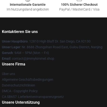
Internationale Garantie
100% Sicherer Checkout
Im Nutzungsland angeboten
PayPal / MasterCard / Visa
Kontaktieren Sie uns
Unser Hauptbüro
: 12810 High Bluff Dr. San Diego, CA 92130
Unser Lager
: Nr. 8686 Zhongshan Road East, Gulou District, Nanjing
Geruch
: 9AM – 5PM (Mon – Fri)
Email
: contact@jimmykimmel.shop
Unsere Firma
Über uns
Allgemeine Geschäftsbedingungen
Datenschutzrichtlinien
DMCA - Copyright Policy
CA SB657: Lieferkettentransparenzgesetz
Unsere Unterstützung