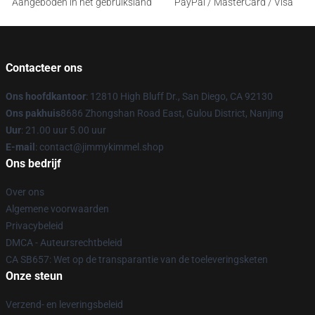
Aangeboden in het gebruiksland
PayPal / MasterCard / Visa
Contacteer ons
Ons hoofdkantoor
: 12810 High Bluff Dr., San Diego, CA 92130
Ons pakhuis
8686 Zhongshan Road East, Gulou District, Nanjing
Uur
: 21.00 uur 5.00 uur
E-mail
: contact@jimmykimmel.shop
Ons bedrijf
Over ons
Algemene voorwaarden
Privacybeleid
DMCA - Auteursrechtbeleid
CA SB657: Wet op de transparantie van de toeleveringsketen
Onze steun
Verzend- en leveringsbeleid