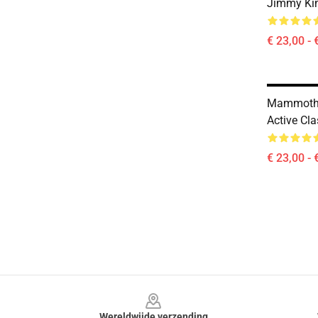
Jimmy Ki
€ 23,00 - 
Mammoth
Active Cl
€ 23,00 - 
Footer
Wereldwijde verzending