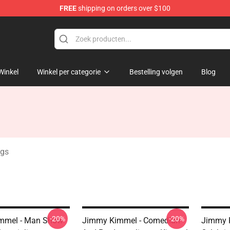
FREE
shipping on orders over $100
dise Store
Winkel
Winkel per categorie
Bestelling volgen
Blog
gs
-20%
-20%
mmel - Man Show
Jimmy Kimmel - Comedian
Jimmy 