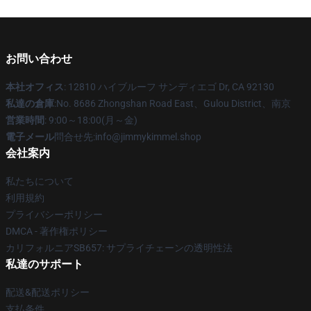
お問い合わせ
本社オフィス
: 12810 ハイブルーフ サンディエゴ Dr, CA 92130
私達の倉庫
:No. 8686 Zhongshan Road East、Gulou District、南京
営業時間
: 9:00～18:00(月～金)
電子メール
問合せ先:info@jimmykimmel.shop
会社案内
私たちについて
利用規約
プライバシーポリシー
DMCA - 著作権ポリシー
カリフォルニアSB657: サプライチェーンの透明性法
私達のサポート
配送&配送ポリシー
支払条件