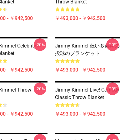
lanket
Throw Blanket
00 - ￥942,500
￥493,000 - ￥942,500
-20%
-20%
immel Celebrity
Jimmy Kimmel 低い多芸術の
lanket
投球のブランケット
00 - ￥942,500
￥493,000 - ￥942,500
-20%
-20%
Kimmel Throw
Jimmy Kimmel Live! Comedy
Classic Throw Blanket
00 - ￥942,500
￥493,000 - ￥942,500