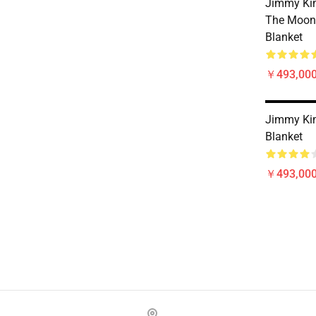
Jimmy Ki
The Moonl
Blanket
￥493,000
Jimmy Ki
Blanket
￥493,000
Footer