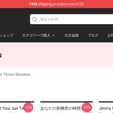
FREE
shipping on orders over $100
dise Store
ショップ
カテゴリーで購入
注文追跡
ブログ
お
s
 Throw Blankets
-20%
-20%
st Your Jail Time
あなたの刑務所の時間を過ぎ
Jimmy K