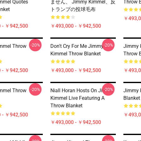
mmel Quotes
ません、 Jimmy Kimmel、反
Throw B
nket
トランプの投球毛布
￥493,0
 - ￥942,500
￥493,000 - ￥942,500
-20%
-20%
mmel Throw
Don't Cry For Me Jimmy
Jimmy K
Kimmel Throw Blanket
Throw B
 - ￥942,500
￥493,000 - ￥942,500
￥493,0
-20%
-20%
mmel Throw
Niall Horan Hosts On Jimmy
Jimmy 
Kimmel Live Featuring A
Blanket
Throw Blanket
 - ￥942,500
￥493,0
￥493,000 - ￥942,500