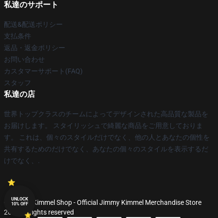
私達のサポート
配送&配送ポリシー
支払条件
返品・返金ポリシー
お問い合わせ
カスタマーサポート(FAQ)
スタッフ
私達の店
世界トップクラスのチームによってデザインされた高品質な製品を
お届けします。 スタイリッシュで綺麗な商品をご用意しておりま
す。 これは、個々のスタイルだけでなく、他の人とあなたの個性を
共有するためのだけでなく、あなたの個々のスタイルを表示するだ
けでなく、.
UNLOCK
© Jimmy Kimmel Shop - Official Jimmy Kimmel Merchandise Store
10% OFF
2026 all rights reserved