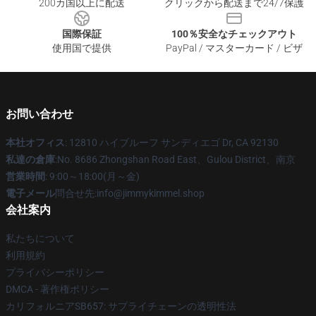
200カ国以上に配送
クリックから配送まで24/7保護
国際保証
100％安全なチェックアウト
使用国で提供
PayPal / マスターカード / ビザ
お問い合わせ
本社オフィス
: 12810 ハイブルーフ サンディエゴ Dr, CA 92130
私達の倉庫
:No. 8686 Zhongshan Road East、Gulou District、南京
営業時間
: 9:00～18:00(月～金)
電子メール
問合せ先:info@jimmykimmel.shop
会社案内
私たちについて
利用規約
プライバシーポリシー
DMCA - 著作権ポリシー
カリフォルニアSB657: サプライチェーンの透明性法