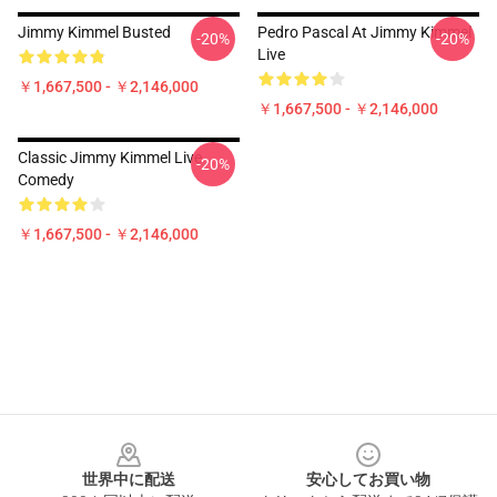
Jimmy Kimmel Busted
Pedro Pascal At Jimmy Kimmel
-20%
-20%
Live
￥1,667,500 - ￥2,146,000
￥1,667,500 - ￥2,146,000
Classic Jimmy Kimmel Live
-20%
Comedy
￥1,667,500 - ￥2,146,000
Footer
世界中に配送
安心してお買い物