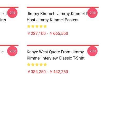
-20%
-20%
el Live
Jimmy Kimmel - Jimmy Kimmel Live
rts
Host Jimmy Kimmel Posters
￥287,100 - ￥665,550
-20%
-20%
ie
Kanye West Quote From Jimmy
Kimmel Interview Classic T-Shirt
￥384,250 - ￥442,250