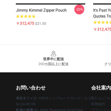
-20%
Jimmy Kimmel Zipper Pouch
It's Past
Quotes T
￥312,475
$21.55
￥312,47
Footer
世界中に配送
200カ国以上に配送
クリ
お問い合わせ
会社案内
本社オフィス
: 12810 ハイブルーフ サンディエゴ
私たちにつ
Dr, CA 92130
利用規約
私達の倉庫
:No. 8686 Zhongshan Road East、
プライバシ