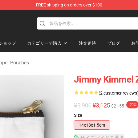
FREE
shipping on orders over $100
dise Store
ショップ
カテゴリーで購入
注文追跡
ブログ
お
pper Pouches
Jimmy Kimmel Z
(2 customer reviews
¥3,906
¥3,125
-20%
$21.55
Size
14x18x1.5cm
サイズガイドを見る