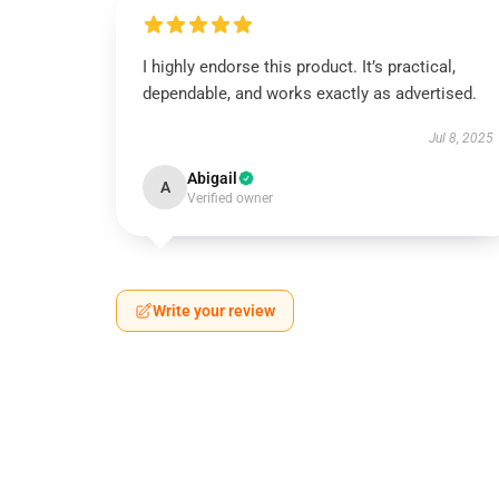
I highly endorse this product. It’s practical,
dependable, and works exactly as advertised.
Jul 8, 2025
Abigail
A
Verified owner
Write your review