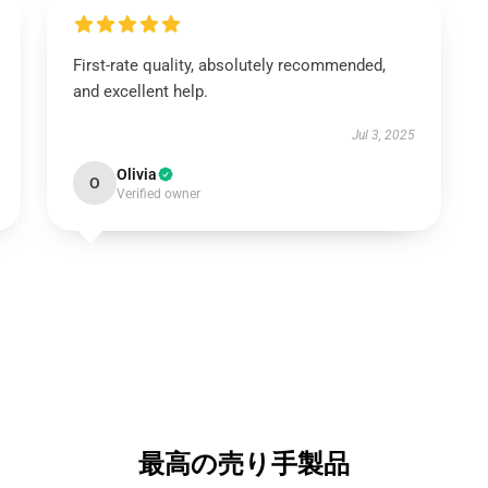
First-rate quality, absolutely recommended,
and excellent help.
Jul 3, 2025
Olivia
O
Verified owner
最高の売り手製品