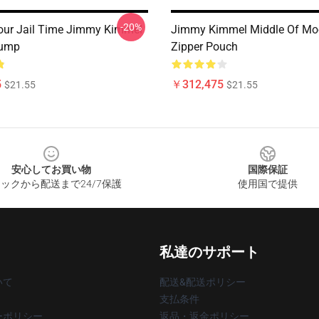
-20%
 Your Jail Time Jimmy Kimmel
Jimmy Kimmel Middle Of Moo
rump
Zipper Pouch
5
￥312,475
$21.55
$21.55
安心してお買い物
国際保証
ックから配送まで24/7保護
使用国で提供
私達のサポート
いて
配送&配送ポリシー
支払条件
ーポリシー
返品・返金ポリシー