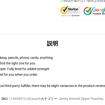
商品が届かない場合は全額
説明
akeup, pencils, phone, cards, anything
 find the right one for you
per. Fully lined for added strength
ted for you when you order
al third-party fulfiller, there may be slight variances in the product receiv
SKU
:
114559572-US-pouch
カテゴリー
:
Jimmy Kimmel Zipper Pouches
,