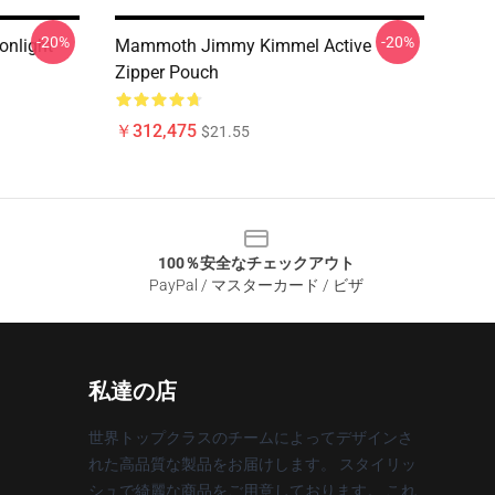
-20%
-20%
nlight
Mammoth Jimmy Kimmel Active
Zipper Pouch
￥312,475
$21.55
100％安全なチェックアウト
PayPal / マスターカード / ビザ
私達の店
世界トップクラスのチームによってデザインさ
れた高品質な製品をお届けします。 スタイリッ
シュで綺麗な商品をご用意しております。 これ