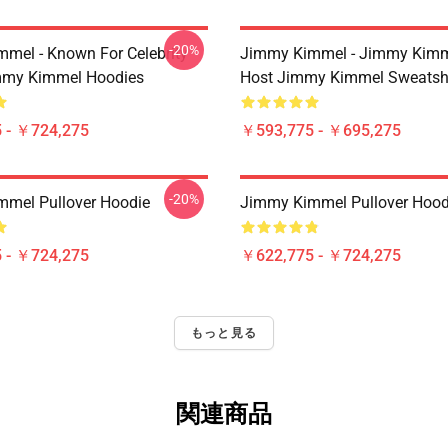
-20%
mel - Known For Celebrity
Jimmy Kimmel - Jimmy Kimm
mmy Kimmel Hoodies
Host Jimmy Kimmel Sweatshi
 - ￥724,275
￥593,775 - ￥695,275
-20%
mel Pullover Hoodie
Jimmy Kimmel Pullover Hood
 - ￥724,275
￥622,775 - ￥724,275
もっと見る
関連商品