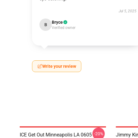
Jul 5, 2025
Bryce
B
Verified owner
Write your review
-20%
ICE Get Out Minneapolis LA 0605
Jimmy Kim