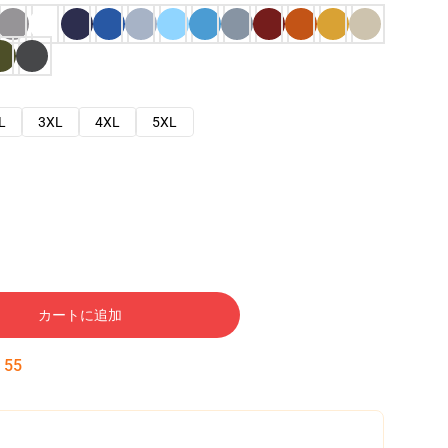
L
3XL
4XL
5XL
カートに追加
:
54