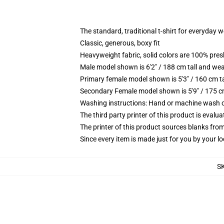
The standard, traditional t-shirt for everyday 
Classic, generous, boxy fit
Heavyweight fabric, solid colors are 100% pre
Male model shown is 6'2" / 188 cm tall and wea
Primary female model shown is 5'3" / 160 cm ta
Secondary Female model shown is 5'9" / 175 c
Washing instructions: Hand or machine wash col
The third party printer of this product is eval
The printer of this product sources blanks fro
Since every item is made just for you by your loc
S