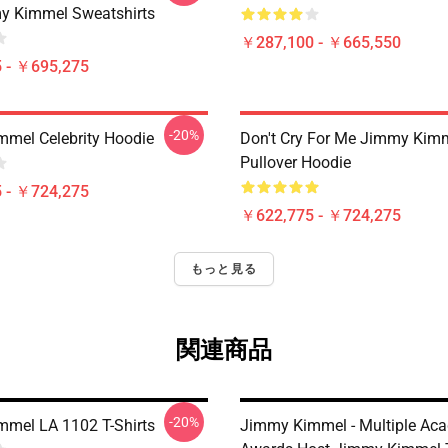
y Kimmel Sweatshirts
￥287,100 - ￥665,550
 - ￥695,275
-20%
mel Celebrity Hoodie
Don't Cry For Me Jimmy Kim
Pullover Hoodie
 - ￥724,275
￥622,775 - ￥724,275
もっと見る
関連商品
-20%
mel LA 1102 T-Shirts
Jimmy Kimmel - Multiple Ac