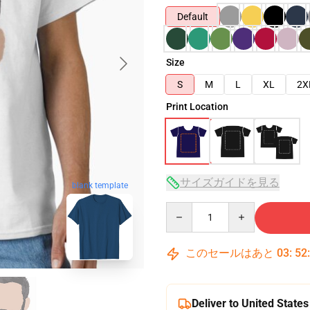
Default
Size
S
M
L
XL
2X
Print Location
サイズガイドを見る
blank template
Quantity
このセールはあと
03
:
52
Deliver to United States