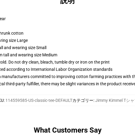
説明
wear
shrunk cotton
ring size Large
ll and wearing size Small
m tall and wearing size Medium
d. Do not dry clean, bleach, tumble dry or iron on the print
uated according to International Labor Organization standards
m manufacturers committed to improving cotton farming practices with the
al third-party fulfiller, there may be slight variances in the product receiv
KU
:
114559585-US-classic-tee-DEFAULT
カテゴリー
:
Jimmy Kimmel Tシ
What Customers Say