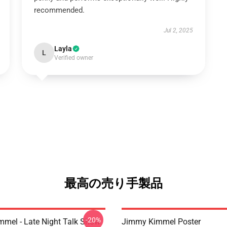
recommended.
Jul 2, 2025
Layla
L
Verified owner
最高の売り手製品
-20%
mel - Late Night Talk Show
Jimmy Kimmel Poster