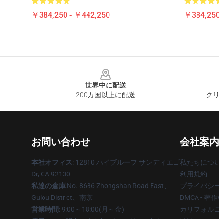
￥384,250 - ￥442,250
￥384,250
Footer
世界中に配送
200カ国以上に配送
クリ
お問い合わせ
会社案内
本社オフィス
: 12810 ハイブルーフ サンディエゴ
私たちにつ
Dr, CA 92130
利用規約
私達の倉庫
:No. 8686 Zhongshan Road East、
プライバシ
Gulou District、南京
DMCA - 
営業時間
: 9:00～18:00(月～金)
カリフォルニ