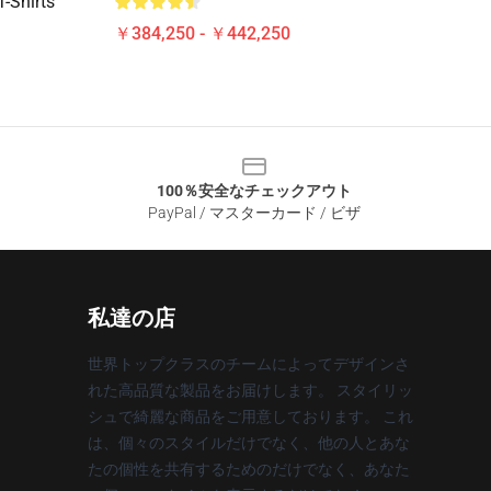
-Shirts
￥384,250 - ￥442,250
100％安全なチェックアウト
PayPal / マスターカード / ビザ
私達の店
世界トップクラスのチームによってデザインさ
れた高品質な製品をお届けします。 スタイリッ
シュで綺麗な商品をご用意しております。 これ
は、個々のスタイルだけでなく、他の人とあな
たの個性を共有するためのだけでなく、あなた