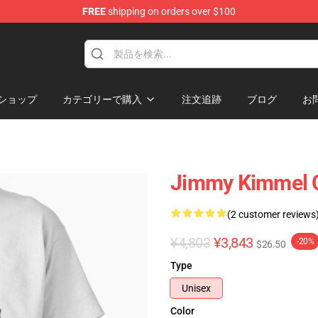
FREE
shipping on orders over $100
dise Store
ショップ
カテゴリーで購入
注文追跡
ブログ
お
Jimmy Kimmel Cl
(2 customer reviews
¥4,803
¥3,843
-20%
$26.50
Type
Unisex
Color