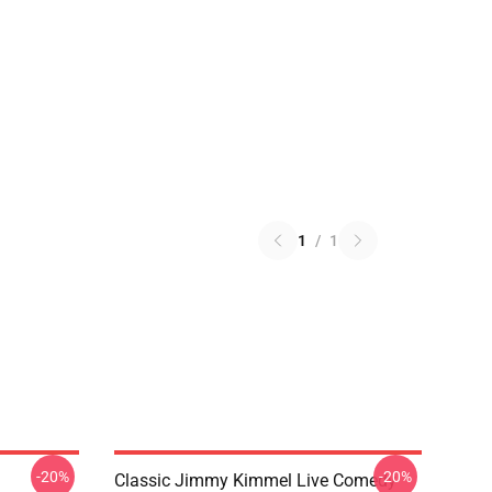
1
/
1
-20%
-20%
Classic Jimmy Kimmel Live Comedy