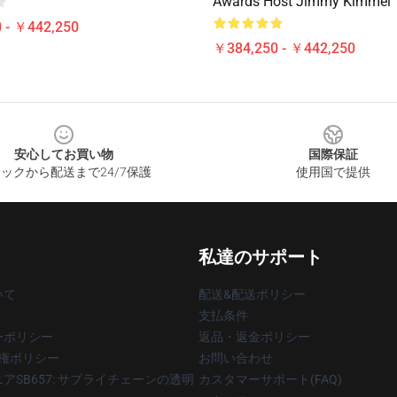
Awards Host Jimmy Kimmel T
 - ￥442,250
￥384,250 - ￥442,250
安心してお買い物
国際保証
ックから配送まで24/7保護
使用国で提供
私達のサポート
いて
配送&配送ポリシー
支払条件
ーポリシー
返品・返金ポリシー
著作権ポリシー
お問い合わせ
アSB657: サプライチェーンの透明
カスタマーサポート(FAQ)