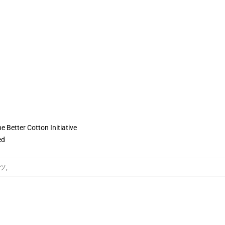
 Better Cotton Initiative
ed
ャツ
,