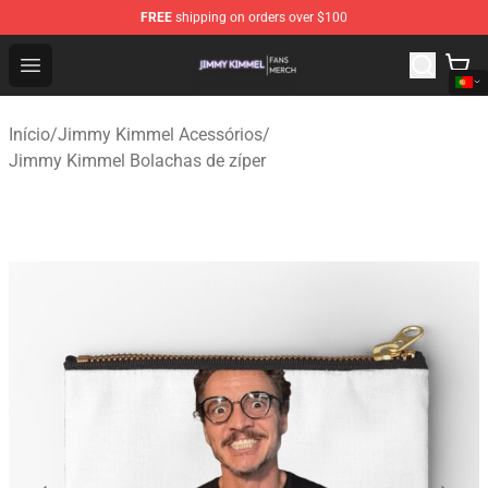
FREE
shipping on orders over $100
Jimmy Kimmel Shop - Official Jimmy Kimmel Merchandi
Open menu
Início
/
Jimmy Kimmel Acessórios
/
Jimmy Kimmel Bolachas de zíper