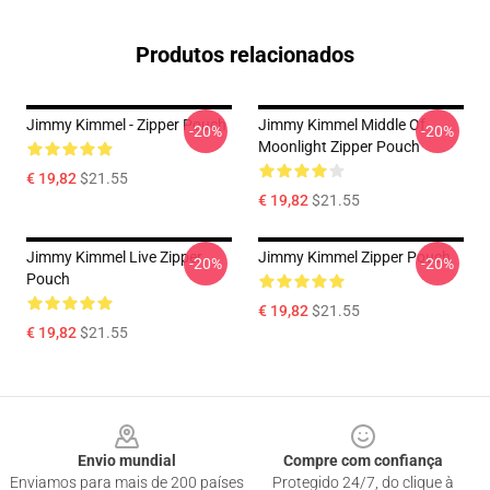
Produtos relacionados
Jimmy Kimmel - Zipper Pouch
Jimmy Kimmel Middle Of
-20%
-20%
Moonlight Zipper Pouch
€ 19,82
$21.55
€ 19,82
$21.55
Jimmy Kimmel Live Zipper
Jimmy Kimmel Zipper Pouch
-20%
-20%
Pouch
€ 19,82
$21.55
€ 19,82
$21.55
Footer
Envio mundial
Compre com confiança
Enviamos para mais de 200 países
Protegido 24/7, do clique à