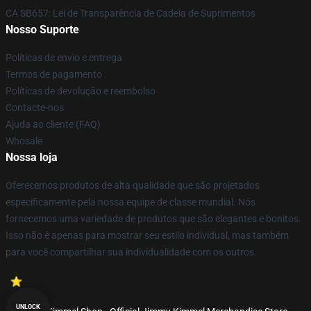
CA SB657: Lei de Transparência de Cadeia de Suprimentos
Nosso Suporte
Políticas de envio e entrega
Termos de pagamento
Políticas de devolução e reembolso
Contacte-nos
Ajuda ao cliente (FAQ)
Whosale
Nossa loja
Oferecemos produtos de alta qualidade que são projetados
especificamente pela nossa equipe de classe mundial. Nós
fornecemos uma variedade de produtos que são elegantes e bonitos.
Isso não é apenas para mostrar seu estilo individual, mas também
para você compartilhar sua individualidade com os outros.
UNLOCK