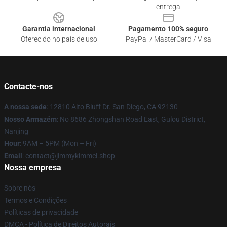
entrega
Garantia internacional
Pagamento 100% seguro
Oferecido no país de uso
PayPal / MasterCard / Visa
Contacte-nos
A nossa sede
: 12810 Alto Bluff Dr. San Diego, CA 92130
Nosso Armazém
: No 8686 Zhongshan Road East, Gulou District,
Nanjing
Hour
: 9AM – 5PM (Mon – Fri)
Email
: contact@jimmykimmel.shop
Nossa empresa
Sobre nós
Termos e Condições
Políticas de privacidade
DMCA - Política de Direitos Autorais