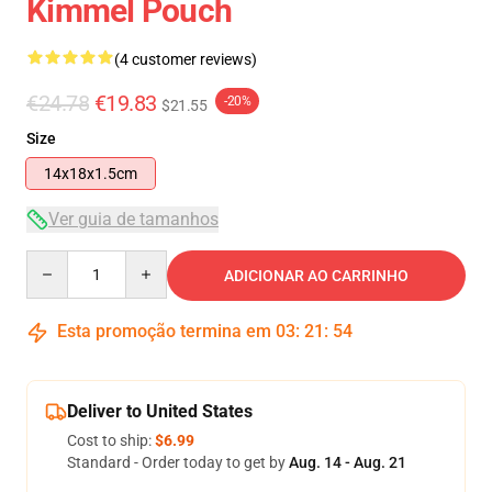
Kimmel Pouch
(4 customer reviews)
€24.78
€19.83
-20%
$21.55
Size
14x18x1.5cm
Ver guia de tamanhos
Quantity
ADICIONAR AO CARRINHO
Esta promoção termina em
03
:
21
:
53
Deliver to United States
Cost to ship:
$6.99
Standard - Order today to get by
Aug. 14 - Aug. 21