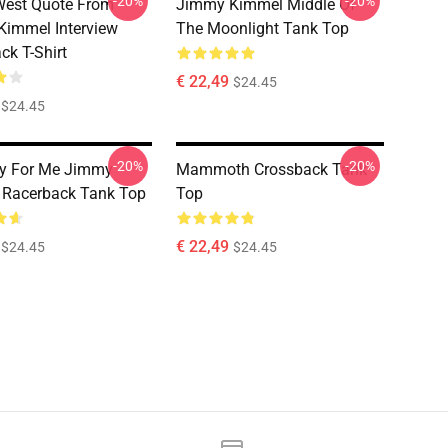
-20%
-20%
West Quote From
Jimmy Kimmel Middle Of
immel Interview
The Moonlight Tank Top
ck T-Shirt
€ 22,49
$24.45
$24.45
-20%
-20%
ry For Me Jimmy
Mammoth Crossback Tank
 Racerback Tank Top
Top
€ 22,49
$24.45
$24.45