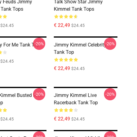
ty Feuds Jimmy
Talk Show Star Jimmy
 Tank Tops
Kimmel Tank Tops
€ 22,49
$24.45
$24.45
-20%
-20%
ry For Me Tank Top
Jimmy Kimmel Celebrity
Tank Top
$24.45
€ 22,49
$24.45
-20%
-20%
immel Busted In A
Jimmy Kimmel Live
op
Racerback Tank Top
€ 22,49
$24.45
$24.45