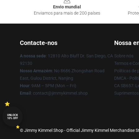
Envio mundial
Enviamos para mais de 200 países
Prote
Contacte-nos
Nossa e
A nossa sede
: 12810 Alto Bluff Dr. San Diego, CA
Sobre nós
92130
Termos e Co
Nosso Armazém
: No 8686 Zhongshan Road
Políticas de 
East, Gulou District, Nanjing
DMCA - Políti
Hour
: 9AM – 5PM (Mon – Fri)
CA SB657: Le
Email
: contact@jimmykimmel.shop
Suprimentos
UNLOCK
10% OFF
© Jimmy Kimmel Shop - Official Jimmy Kimmel Merchandise Sto