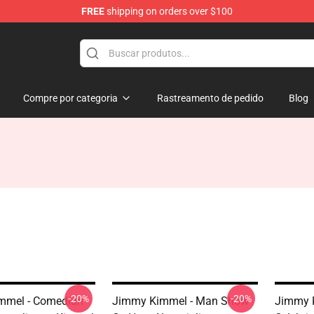
FREE
shipping on orders over $100
dise Store
Compre por categoria
Rastreamento de pedido
Blog
-20%
-20%
mmel - Comedian
Jimmy Kimmel - Man Show
Jimmy 