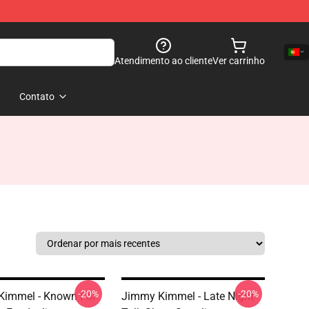
Atendimento ao cliente
Ver carrinho
Contato
-20%
-20%
Kimmel - Known For
Jimmy Kimmel - Late Night