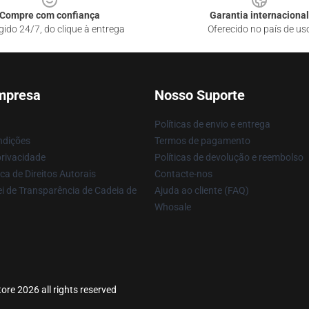
Compre com confiança
Garantia internacional
gido 24/7, do clique à entrega
Oferecido no país de us
mpresa
Nosso Suporte
Políticas de envio e entrega
ndições
Termos de pagamento
privacidade
Políticas de devolução e reembolso
ca de Direitos Autorais
Contacte-nos
i de Transparência de Cadeia de
Ajuda ao cliente (FAQ)
Whosale
re 2026 all rights reserved