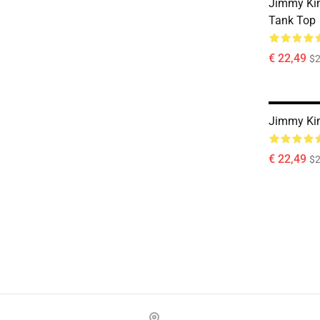
Jimmy Kim
Tank Top
€ 22,49
$2
Jimmy Ki
€ 22,49
$2
Footer