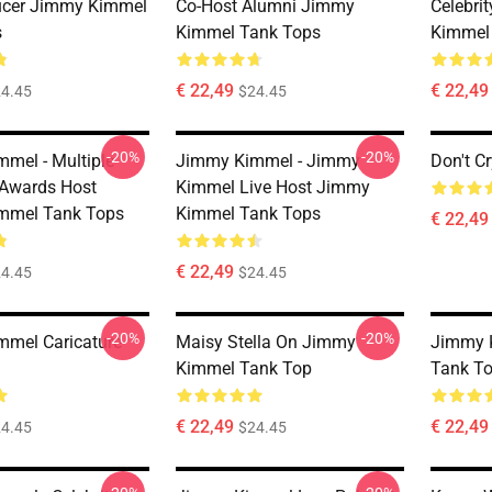
ucer Jimmy Kimmel
Co-Host Alumni Jimmy
Celebri
s
Kimmel Tank Tops
Kimmel
€ 22,49
€ 22,49
4.45
$24.45
-20%
-20%
mel - Multiple
Jimmy Kimmel - Jimmy
Don't C
Awards Host
Kimmel Live Host Jimmy
mmel Tank Tops
Kimmel Tank Tops
€ 22,49
€ 22,49
4.45
$24.45
-20%
-20%
mel Caricature
Maisy Stella On Jimmy
Jimmy K
Kimmel Tank Top
Tank T
€ 22,49
€ 22,49
4.45
$24.45