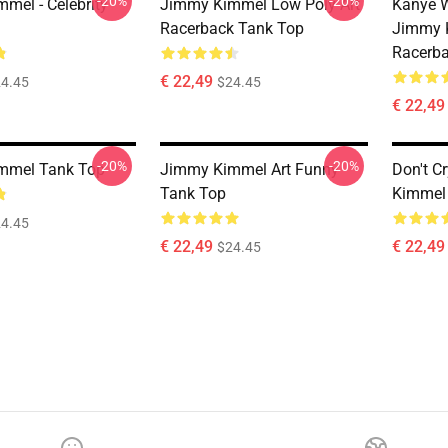
-20%
-20%
mel - Celebrity
Jimmy Kimmel Low Poly Art
Kanye 
Racerback Tank Top
Jimmy K
Racerba
€ 22,49
4.45
$24.45
€ 22,49
-20%
-20%
mmel Tank Top
Jimmy Kimmel Art Funny
Don't C
Tank Top
Kimmel
4.45
€ 22,49
€ 22,49
$24.45