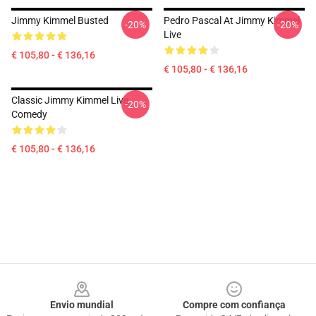
Jimmy Kimmel Busted
Pedro Pascal At Jimmy Kimmel
-20%
-20%
Live
€ 105,80 - € 136,16
€ 105,80 - € 136,16
Classic Jimmy Kimmel Live
-20%
Comedy
€ 105,80 - € 136,16
Footer
Envio mundial
Compre com confiança