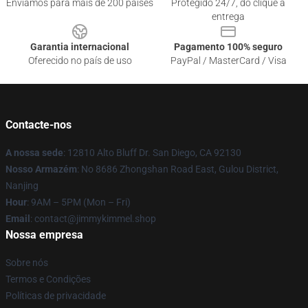
Enviamos para mais de 200 países
Protegido 24/7, do clique à
entrega
Garantia internacional
Pagamento 100% seguro
Oferecido no país de uso
PayPal / MasterCard / Visa
Contacte-nos
A nossa sede
: 12810 Alto Bluff Dr. San Diego, CA 92130
Nosso Armazém
: No 8686 Zhongshan Road East, Gulou District,
Nanjing
Hour
: 9AM – 5PM (Mon – Fri)
Email
: contact@jimmykimmel.shop
Nossa empresa
Sobre nós
Termos e Condições
Políticas de privacidade