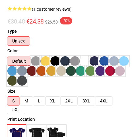
(1 customer reviews)
€30.48
€24.38
-20%
$26.50
Type
Unisex
Color
Default
Size
S
M
L
XL
2XL
3XL
4XL
5XL
Print Location