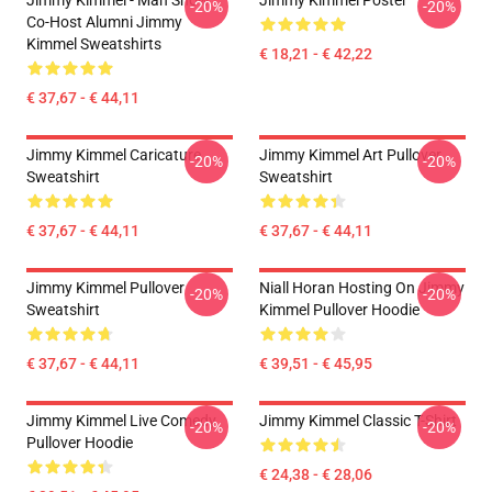
Jimmy Kimmel - Man Show
Jimmy Kimmel Poster
-20%
-20%
Co-Host Alumni Jimmy
Kimmel Sweatshirts
€ 18,21 - € 42,22
€ 37,67 - € 44,11
Jimmy Kimmel Caricature
Jimmy Kimmel Art Pullover
-20%
-20%
Sweatshirt
Sweatshirt
€ 37,67 - € 44,11
€ 37,67 - € 44,11
Jimmy Kimmel Pullover
Niall Horan Hosting On Jimmy
-20%
-20%
Sweatshirt
Kimmel Pullover Hoodie
€ 37,67 - € 44,11
€ 39,51 - € 45,95
Jimmy Kimmel Live Comedy
Jimmy Kimmel Classic T-Shirt
-20%
-20%
Pullover Hoodie
€ 24,38 - € 28,06