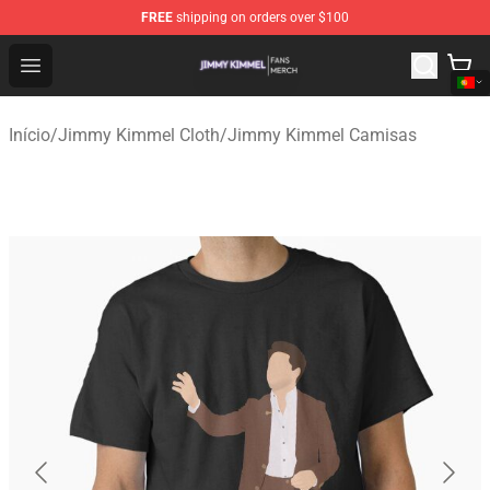
FREE
shipping on orders over $100
Jimmy Kimmel Shop - Official Jimmy Kimmel Merchandi
Open menu
Início
/
Jimmy Kimmel Cloth
/
Jimmy Kimmel Camisas