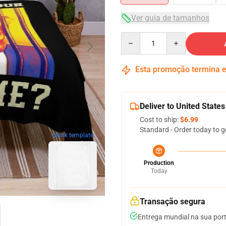
Ver guia de tamanhos
Quantity
Esta promoção termina
Deliver to United States
Cost to ship:
$6.99
Standard - Order today to g
blank template
Production
Today
Transação segura
Entrega mundial na sua por