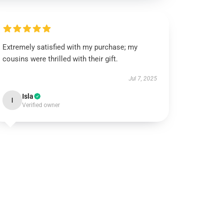
Extremely satisfied with my purchase; my
cousins were thrilled with their gift.
Jul 7, 2025
Isla
I
Verified owner