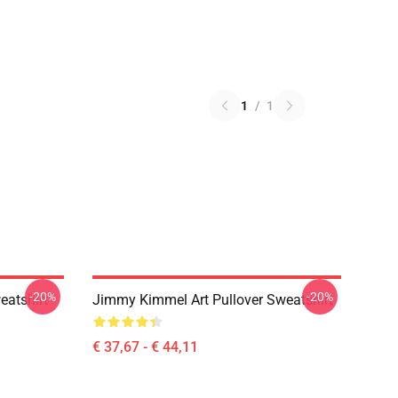
1
/
1
-20%
-20%
eatshirt
Jimmy Kimmel Art Pullover Sweatshirt
€ 37,67 - € 44,11