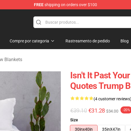
FREE
shipping on orders over $100
dise Store
Compre por categoria
Rastreamento de pedido
Blog
w Blankets
Isn't It Past Yo
Quotes Trump B
(4 customer reviews
€39.10
€31.28
-20%
$34.00
Size
30inx40in
35inX47in