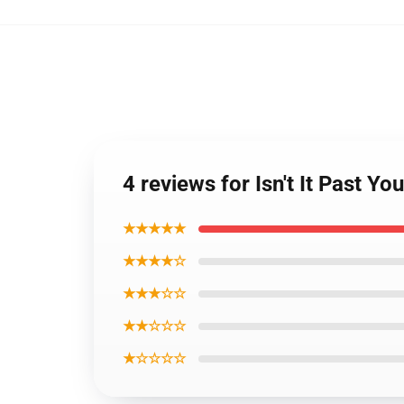
4 reviews for Isn't It Past 
★★★★★
★★★★☆
★★★☆☆
★★☆☆☆
★☆☆☆☆