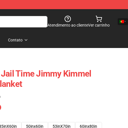
Atendimento ao cliente
Ver carrinho
Contato
ur Jail Time Jimmy Kimmel
lanket
)
45inX60in
50inx60in
53inX70in
60inx80in