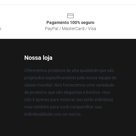
Pagamento 100% seguro
o
PayPal / MasterCard / Visa
Nossa loja
Oferecemos produtos de alta qualidade que são
projetados especificamente pela nossa equipe de
classe mundial. Nós fornecemos uma variedade
de produtos que são elegantes e bonitos. Isso
não é apenas para mostrar seu estilo individual,
mas também para você compartilhar sua
individualidade com os outros.