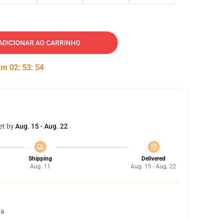
ADICIONAR AO CARRINHO
 em
02
:
53
:
53
et by
Aug. 15 - Aug. 22
Shipping
Delivered
Aug. 11
Aug. 15 - Aug. 22
ta