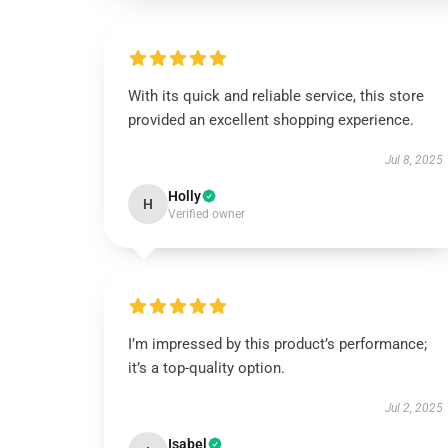
With its quick and reliable service, this store
provided an excellent shopping experience.
Jul 8, 2025
Holly
H
Verified owner
I’m impressed by this product’s performance;
it’s a top-quality option.
Jul 2, 2025
Isabel