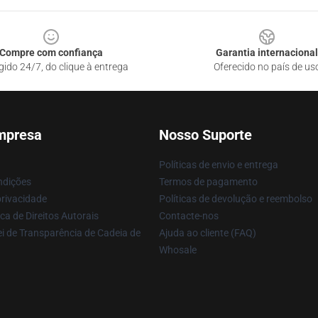
Compre com confiança
Garantia internacional
gido 24/7, do clique à entrega
Oferecido no país de us
mpresa
Nosso Suporte
Políticas de envio e entrega
ndições
Termos de pagamento
privacidade
Políticas de devolução e reembolso
ca de Direitos Autorais
Contacte-nos
i de Transparência de Cadeia de
Ajuda ao cliente (FAQ)
Whosale