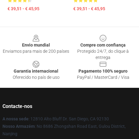
€ 39,51 - € 45,95
€ 39,51 - € 45,95
Footer
Envio mundial
Compre com confiança
Enviamos para mais de 200 países
Protegido 24/7, do clique à
entrega
Garantia internacional
Pagamento 100% seguro
Oferecido no país de uso
PayPal / MasterCard / Visa
Contacte-nos
A nossa sede
: 12810 Alto Bluff Dr. San Diego, CA 92130
Nosso Armazém
: No 8686 Zhongshan Road East, Gulou District,
Nanjing