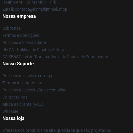
Hour
: 9AM – 5PM (Mon – Fri)
Email
: contact@jimmykimmel.shop
Nossa empresa
Sobre nós
Termos e Condições
Políticas de privacidade
DMCA - Política de Direitos Autorais
CA SB657: Lei de Transparência de Cadeia de Suprimentos
Nosso Suporte
Políticas de envio e entrega
Termos de pagamento
Políticas de devolução e reembolso
Contacte-nos
Ajuda ao cliente (FAQ)
Whosale
Nossa loja
Oferecemos produtos de alta qualidade que são projetados