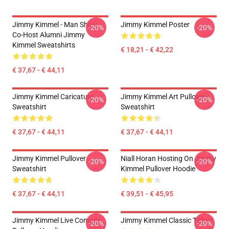
Jimmy Kimmel - Man Show
Jimmy Kimmel Poster
-20%
-20%
Co-Host Alumni Jimmy
Kimmel Sweatshirts
€ 18,21 - € 42,22
€ 37,67 - € 44,11
Jimmy Kimmel Caricature
Jimmy Kimmel Art Pullover
-20%
-20%
Sweatshirt
Sweatshirt
€ 37,67 - € 44,11
€ 37,67 - € 44,11
Jimmy Kimmel Pullover
Niall Horan Hosting On Jimmy
-20%
-20%
Sweatshirt
Kimmel Pullover Hoodie
€ 37,67 - € 44,11
€ 39,51 - € 45,95
Jimmy Kimmel Live Comedy
Jimmy Kimmel Classic T-Shirt
-20%
-20%