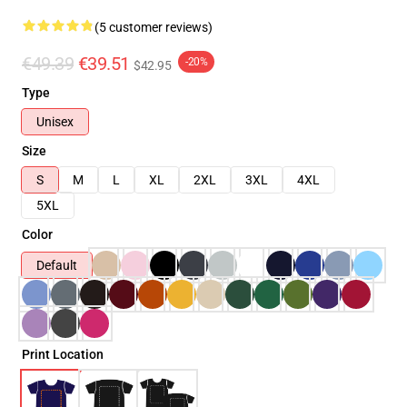
(5 customer reviews)
€49.39
€39.51
-20%
$42.95
Type
Unisex
Size
S
M
L
XL
2XL
3XL
4XL
5XL
Color
Default
Print Location