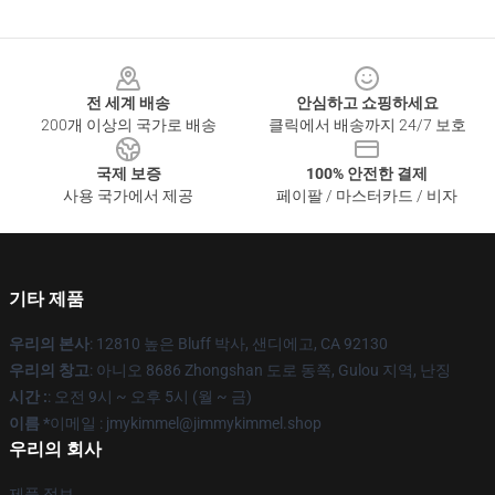
Footer
전 세계 배송
안심하고 쇼핑하세요
200개 이상의 국가로 배송
클릭에서 배송까지 24/7 보호
국제 보증
100% 안전한 결제
사용 국가에서 제공
페이팔 / 마스터카드 / 비자
기타 제품
우리의 본사
: 12810 높은 Bluff 박사, 샌디에고, CA 92130
우리의 창고
: 아니오 8686 Zhongshan 도로 동쪽, Gulou 지역, 난징
시간 :
: 오전 9시 ~ 오후 5시 (월 ~ 금)
이름 *
이메일 : jmykimmel@jimmykimmel.shop
우리의 회사
제품 정보