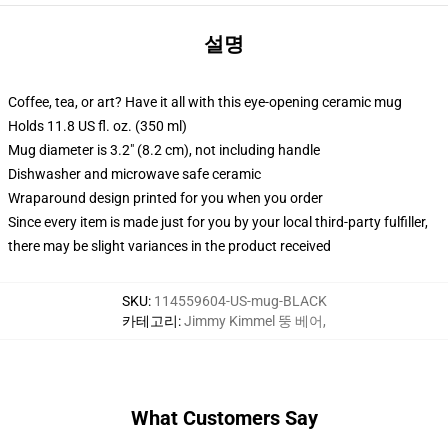
설명
Coffee, tea, or art? Have it all with this eye-opening ceramic mug
Holds 11.8 US fl. oz. (350 ml)
Mug diameter is 3.2" (8.2 cm), not including handle
Dishwasher and microwave safe ceramic
Wraparound design printed for you when you order
Since every item is made just for you by your local third-party fulfiller,
there may be slight variances in the product received
SKU
:
114559604-US-mug-BLACK
카테고리
:
Jimmy Kimmel 뚱 베어
,
What Customers Say