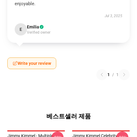
enjoyable.
Jul 3, 2025
Emilia
E
Verified owner
Write your review
1
/
1
베스트셀러 제품
Jimmy Kimmel - Multiple
Jimmy Kimmel Celebrity