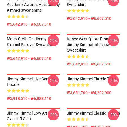
-20%
-20%
Academy Awards Host Jimmy
Sweatshirt
Kimmel Sweatshirts
₩5,642,910 - ₩6,607,510
₩5,642,910 - ₩6,607,510
Maisy Stella On Jimmy
Kanye West Quote From
-20%
-20%
Kimmel Pullover Sweatshirt
Jimmy Kimmel Interview
Sweatshirt
₩5,642,910 - ₩6,607,510
₩5,642,910 - ₩6,607,510
Jimmy Kimmel Live Comedy
Jimmy Kimmel Classic T-Shirt
-20%
-20%
Hoodie
₩3,651,700 - ₩4,202,900
₩5,918,510 - ₩6,883,110
Jimmy Kimmel Low Art
Jimmy Kimmel Classic T-Shirts
-20%
-20%
Classic T-Shirt