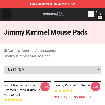
FREE
shipping on orders over $100
Jimmy Kimmel Shop - Official Jimmy Kimmel Merchandi
Open menu
Jimmy Kimmel Mouse Pads
홈
/
Jimmy Kimmel Accessories
/
Jimmy Kimmel Mouse Pads
Isn't It Past Your Time Jimmy
Jimmy Kimmel Busted Mat
-20%
-20%
Kimmel Quotes Trump For
Mouse Pad
₩3,996,200 - ₩7,565,220