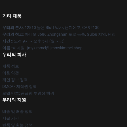
기타 제품
우리의 본사
: 12810 높은 Bluff 박사, 샌디에고, CA 92130
우리의 창고
: 아니오 8686 Zhongshan 도로 동쪽, Gulou 지역, 난징
시간 :
: 오전 9시 ~ 오후 5시 (월 ~ 금)
이름 *
이메일 : jmykimmel@jimmykimmel.shop
우리의 회사
제품 정보
이용 약관
개인 정보 정책
DMCA - 저작권 정책
모델 번호: 공급망 투명성 행위
우리의 지원
배송 및 배송 정책
지불 기간
반품 및 환불 정책