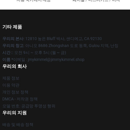
기타 제품
우리의 본사
: 12810 높은 Bluff 박사, 샌디에고, CA 92130
우리의 창고
: 아니오 8686 Zhongshan 도로 동쪽, Gulou 지역, 난징
시간 :
: 오전 9시 ~ 오후 5시 (월 ~ 금)
이름 *
이메일 : jmykimmel@jimmykimmel.shop
우리의 회사
제품 정보
이용 약관
개인 정보 정책
DMCA - 저작권 정책
모델 번호: 공급망 투명성 행위
우리의 지원
배송 및 배송 정책