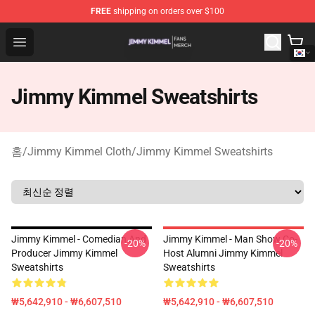
FREE
shipping on orders over $100
Jimmy Kimmel Shop - Official Jimmy Kimmel Merchandi
Open menu
Jimmy Kimmel Sweatshirts
홈
/
Jimmy Kimmel Cloth
/
Jimmy Kimmel Sweatshirts
Jimmy Kimmel - Comedian And
Jimmy Kimmel - Man Show Co-
-20%
-20%
Producer Jimmy Kimmel
Host Alumni Jimmy Kimmel
Sweatshirts
Sweatshirts
₩5,642,910 - ₩6,607,510
₩5,642,910 - ₩6,607,510