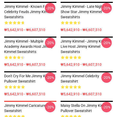
Jimmy Kimmel - Known For
Jimmy Kimmel - Late Night Talk
-20%
-20%
Celebrity Feuds Jimmy Kimmel
Show Star Jimmy Kimmel
Sweatshirts
Sweatshirts
₩5,642,910 - ₩6,607,510
₩5,642,910 - ₩6,607,510
Jimmy Kimmel - Multiple
Jimmy Kimmel - Jimmy Kimmel
-20%
-20%
Academy Awards Host Jimmy
Live Host Jimmy Kimmel
Kimmel Sweatshirts
Sweatshirts
₩5,642,910 - ₩6,607,510
₩5,642,910 - ₩6,607,510
Don't Cry For Me Jimmy Kimmel
Jimmy Kimmel Celebrity
-20%
-20%
Pullover Sweatshirt
Sweatshirt
₩5,642,910 - ₩6,607,510
₩5,642,910 - ₩6,607,510
Jimmy Kimmel Caricature
Maisy Stella On Jimmy Kimmel
-20%
-20%
Sweatshirt
Pullover Sweatshirt