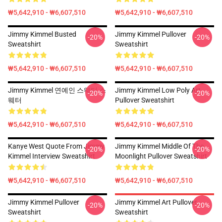
₩5,642,910 - ₩6,607,510
₩5,642,910 - ₩6,607,510
Jimmy Kimmel Busted
Jimmy Kimmel Pullover
-20%
-20%
Sweatshirt
Sweatshirt
₩5,642,910 - ₩6,607,510
₩5,642,910 - ₩6,607,510
Jimmy Kimmel 연예인 스웨터 스
Jimmy Kimmel Low Poly Art
-20%
-20%
웨터
Pullover Sweatshirt
₩5,642,910 - ₩6,607,510
₩5,642,910 - ₩6,607,510
Kanye West Quote From Jimmy
Jimmy Kimmel Middle Of The
-20%
-20%
Kimmel Interview Sweatshirt
Moonlight Pullover Sweatshirt
₩5,642,910 - ₩6,607,510
₩5,642,910 - ₩6,607,510
Jimmy Kimmel Pullover
Jimmy Kimmel Art Pullover
-20%
-20%
Sweatshirt
Sweatshirt