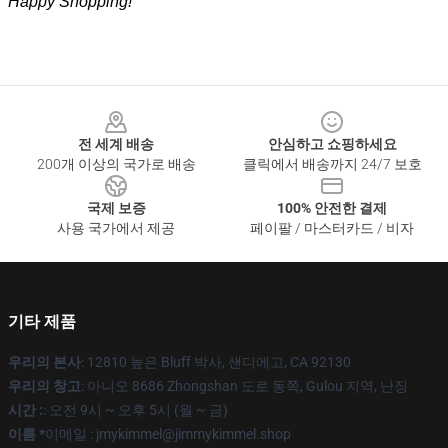
Happy Shopping!
Footer
전 세계 배송
안심하고 쇼핑하세요
200개 이상의 국가로 배송
클릭에서 배송까지 24/7 보호
국제 보증
100% 안전한 결제
사용 국가에서 제공
페이팔 / 마스터카드 / 비자
기타 제품
우리의 본사
: 12810 높은 Bluff 박사, 샌디에고, CA 92130
우리의 창고
: 아니오 8686 Zhongshan 도로 동쪽, Gulou 지역, 난징
시간 :
: 오전 9시 ~ 오후 5시 (월 ~ 금)
이름 *
이메일 : jmykimmel@jimmykimmel.shop