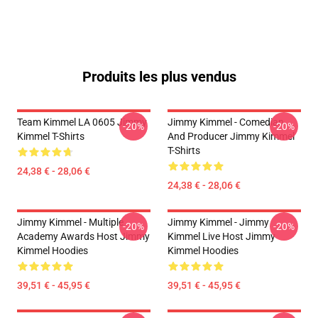
Produits les plus vendus
Team Kimmel LA 0605 Jimmy
Jimmy Kimmel - Comedian
-20%
-20%
Kimmel T-Shirts
And Producer Jimmy Kimmel
T-Shirts
24,38 € - 28,06 €
24,38 € - 28,06 €
Jimmy Kimmel - Multiple
Jimmy Kimmel - Jimmy
-20%
-20%
Academy Awards Host Jimmy
Kimmel Live Host Jimmy
Kimmel Hoodies
Kimmel Hoodies
39,51 € - 45,95 €
39,51 € - 45,95 €