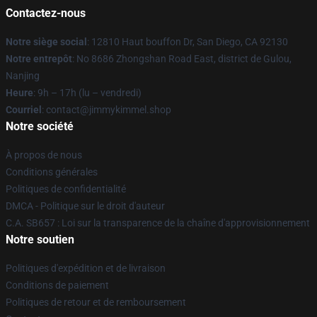
Contactez-nous
Notre siège social
: 12810 Haut bouffon Dr, San Diego, CA 92130
Notre entrepôt
: No 8686 Zhongshan Road East, district de Gulou,
Nanjing
Heure
: 9h – 17h (lu – vendredi)
Courriel
: contact@jimmykimmel.shop
Notre société
À propos de nous
Conditions générales
Politiques de confidentialité
DMCA - Politique sur le droit d'auteur
C.A. SB657 : Loi sur la transparence de la chaîne d'approvisionnement
Notre soutien
Politiques d'expédition et de livraison
Conditions de paiement
Politiques de retour et de remboursement