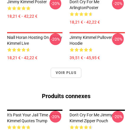
Jimmy Kimmel Poster
Don't Cry For Me
-20%
-20%
ArlingtonPoster
18,21 € - 42,22 €
18,21 € - 42,22 €
Niall Horan Hosting On Jimmy
Jimmy Kimmel Pullover
-20%
-20%
Kimmel Live
Hoodie
18,21 € - 42,22 €
39,51 € - 45,95 €
VOIR PLUS
Produits connexes
It's Past Your Jail Time Jimmy
Don't Cry For Me Jimmy
-20%
-20%
Kimmel Quotes Trump
Kimmel Zipper Pouch