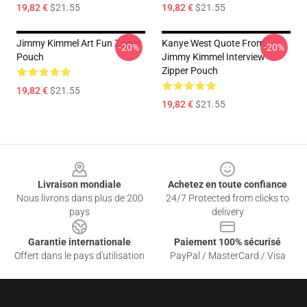
19,82 €
$21.55
19,82 €
$21.55
Jimmy Kimmel Art Fun Zipper
Kanye West Quote From
-20%
-20%
Pouch
Jimmy Kimmel Interview
Zipper Pouch
19,82 €
$21.55
19,82 €
$21.55
Footer
Livraison mondiale
Achetez en toute confiance
Nous livrons dans plus de 200
24/7 Protected from clicks to
pays
delivery
Garantie internationale
Paiement 100% sécurisé
Offert dans le pays d'utilisation
PayPal / MasterCard / Visa