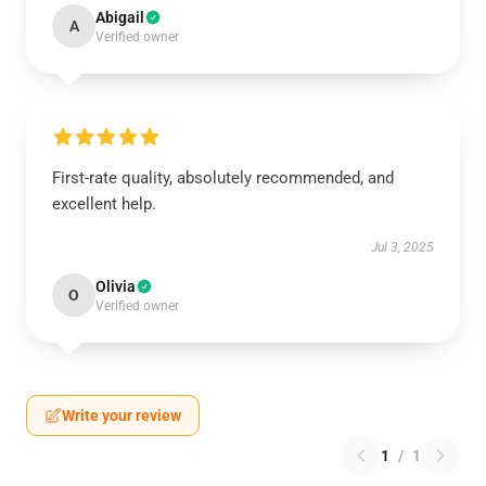
Abigail
A
Verified owner
First-rate quality, absolutely recommended, and
excellent help.
Jul 3, 2025
Olivia
O
Verified owner
Write your review
1
/
1