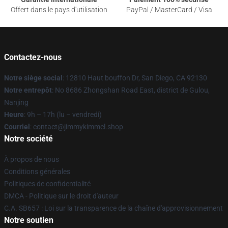
Offert dans le pays d'utilisation
PayPal / MasterCard / Visa
Contactez-nous
Notre siège social
: 12810 Haut bouffon Dr, San Diego, CA 92130
Notre entrepôt
: No 8686 Zhongshan Road East, district de Gulou,
Nanjing
Heure
: 9h – 17h (lu – vendredi)
Courriel
: contact@jimmykimmel.shop
Notre société
À propos de nous
Conditions générales
Politiques de confidentialité
DMCA - Politique sur le droit d'auteur
C.A. SB657 : Loi sur la transparence de la chaîne d'approvisionnement
Notre soutien