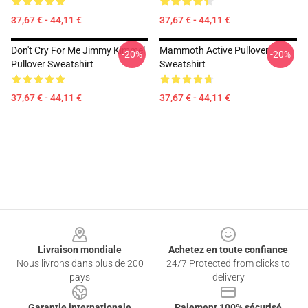
37,67 € - 44,11 €
37,67 € - 44,11 €
Don't Cry For Me Jimmy Kimmel
Mammoth Active Pullover
-20%
-20%
Pullover Sweatshirt
Sweatshirt
37,67 € - 44,11 €
37,67 € - 44,11 €
Footer
Livraison mondiale
Achetez en toute confiance
Nous livrons dans plus de 200
24/7 Protected from clicks to
pays
delivery
Garantie internationale
Paiement 100% sécurisé