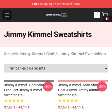
FREE
shipping on orders over $100
Jimmy Kimmel Shop - Official Jimmy Kimmel Merchandi
Open menu
Jimmy Kimmel Sweatshirts
Accueil
/
Jimmy Kimmel Cloth
/
Jimmy Kimmel Sweatshirts
Jimmy Kimmel - Comedian And
Jimmy Kimmel - Man Show Co-
-20%
-20%
Producer Jimmy Kimmel
Host Alumni Jimmy Kimmel
Sweatshirts
Sweatshirts
37,67 € - 44,11 €
37,67 € - 44,11 €