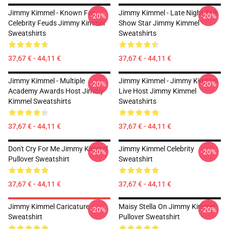
Jimmy Kimmel - Known For
Jimmy Kimmel - Late Night Talk
-20%
-20%
Celebrity Feuds Jimmy Kimmel
Show Star Jimmy Kimmel
Sweatshirts
Sweatshirts
37,67 € - 44,11 €
37,67 € - 44,11 €
Jimmy Kimmel - Multiple
Jimmy Kimmel - Jimmy Kimmel
-20%
-20%
Academy Awards Host Jimmy
Live Host Jimmy Kimmel
Kimmel Sweatshirts
Sweatshirts
37,67 € - 44,11 €
37,67 € - 44,11 €
Don't Cry For Me Jimmy Kimmel
Jimmy Kimmel Celebrity
-20%
-20%
Pullover Sweatshirt
Sweatshirt
37,67 € - 44,11 €
37,67 € - 44,11 €
Jimmy Kimmel Caricature
Maisy Stella On Jimmy Kimmel
-20%
-20%
Sweatshirt
Pullover Sweatshirt