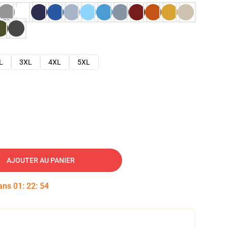
L
3XL
4XL
5XL
AJOUTER AU PANIER
dans
01
:
22
:
53