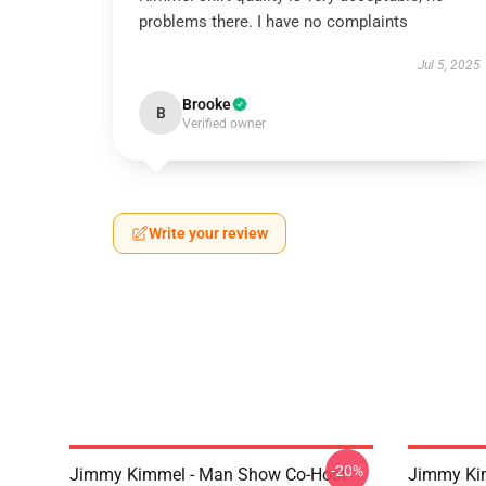
problems there. I have no complaints
Jul 5, 2025
Brooke
B
Verified owner
Write your review
-20%
Jimmy Kimmel - Man Show Co-Host
Jimmy Kim