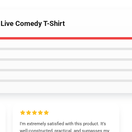
 Live Comedy T-Shirt
I’m extremely satisfied with this product. It’s
well-constructed, practical, and surpasses my