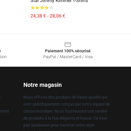
Star Jimmy Kimmel T-Shirts
24,38 € - 28,06 €
e
Paiement 100% sécurisé
tion
PayPal / MasterCard / Visa
Notre magasin
n
Nous offrons des produits de haute qualité qui
sont spécifiquement conçus par notre équipe de
ement
classe mondiale. Nous fournissons une variété
de produits à la fois élégants et beaux. Ce n'est
pas seulement pour montrer votre style