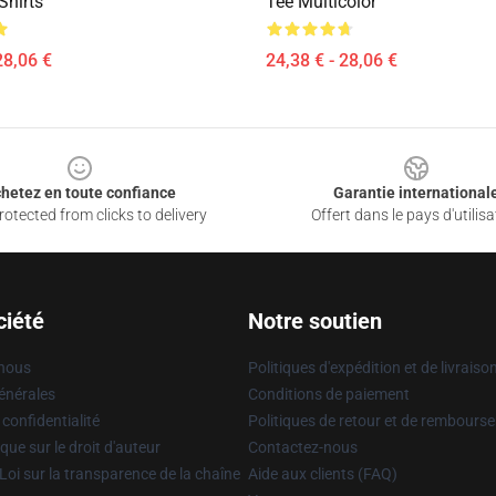
Shirts
Tee Multicolor
28,06 €
24,38 € - 28,06 €
hetez en toute confiance
Garantie international
otected from clicks to delivery
Offert dans le pays d'utilisa
ciété
Notre soutien
 nous
Politiques d'expédition et de livraiso
énérales
Conditions de paiement
 confidentialité
Politiques de retour et de rembours
que sur le droit d'auteur
Contactez-nous
Loi sur la transparence de la chaîne
Aide aux clients (FAQ)