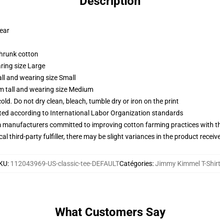
Description
wear
shrunk cotton
ring size Large
ll and wearing size Small
m tall and wearing size Medium
d. Do not dry clean, bleach, tumble dry or iron on the print
uated according to International Labor Organization standards
m manufacturers committed to improving cotton farming practices with the
al third-party fulfiller, there may be slight variances in the product receiv
KU
:
112043969-US-classic-tee-DEFAULT
Catégories
:
Jimmy Kimmel T-Shir
What Customers Say