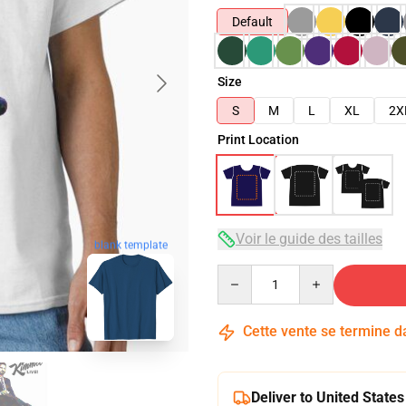
Default
Size
S
M
L
XL
2X
Print Location
Voir le guide des tailles
blank template
Quantity
Cette vente se termine 
Deliver to United States