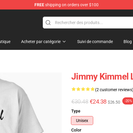
FREE
shipping on orders over $100
dise Store
tique
Acheter par catégorie
Suivi de commande
Blog
Jimmy Kimmel L
(2 customer reviews
€30.48
€24.38
-20%
$26.50
Type
Unisex
Color