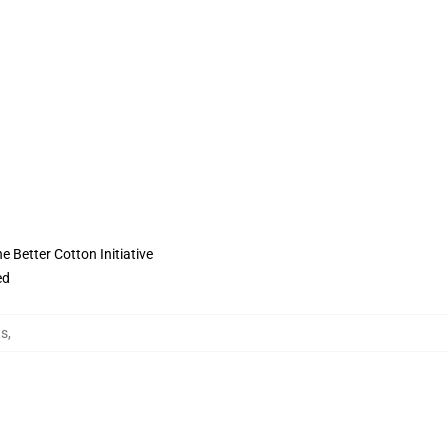
 Better Cotton Initiative
ed
ts
,