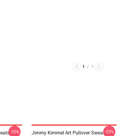
1
/
1
-20%
-20%
eatshirt
Jimmy Kimmel Art Pullover Sweatshirt