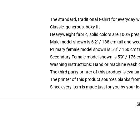
The standard, traditional t-shirt for everyday 
Classic, generous, boxy fit
Heavyweight fabric, solid colors are 100% pre
Male model shown is 6'2" / 188 cm tall and wea
Primary female model shown is 5'3" / 160 cm ta
Secondary Female model shown is 5'9" / 175 c
Washing instructions: Hand or machine wash col
The third party printer of this product is eval
The printer of this product sources blanks fro
Since every item is made just for you by your loc
S