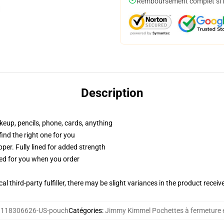
Remboursement complet si le
Description
akeup, pencils, phone, cards, anything
 find the right one for you
per. Fully lined for added strength
ted for you when you order
al third-party fulfiller, there may be slight variances in the product receiv
:
118306626-US-pouch
Catégories
:
Jimmy Kimmel Pochettes à fermeture é