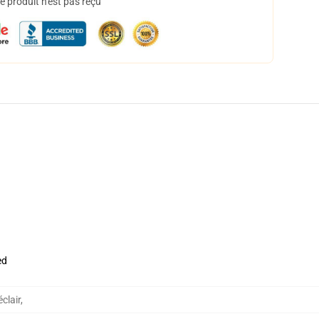
 produit n'est pas reçu
ed
clair
,