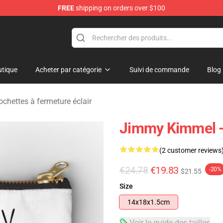
FREE
shipping on orders over $100
dise Store
tique
Acheter par catégorie
Suivi de commande
Blog
hettes à fermeture éclair
Jimmy Kimmel -
(2 customer reviews
€24.78
€19.83
-20%
$21.55
Size
14x18x1.5cm
Voir le guide des tailles