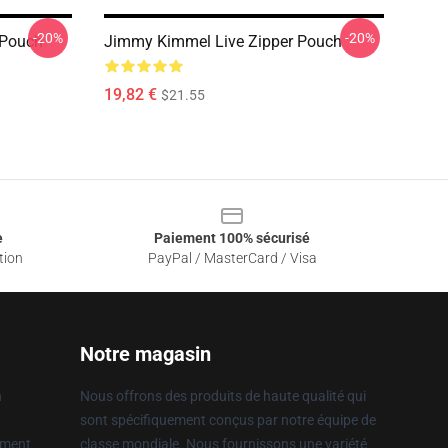
-20%
-20%
 Pouch
Jimmy Kimmel Live Zipper Pouch
19,82 €
$21.55
e
Paiement 100% sécurisé
tion
PayPal / MasterCard / Visa
Notre magasin
n
Nous offrons des produits de haute qualité qui
sont spécifiquement conçus par notre équipe de
ement
classe mondiale. Nous fournissons une variété