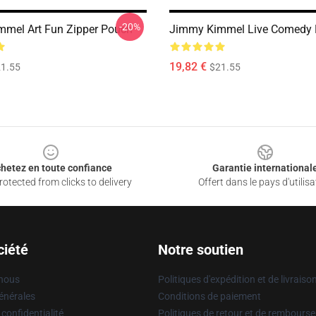
-20%
mel Art Fun Zipper Pouch
Jimmy Kimmel Live Comedy
19,82 €
1.55
$21.55
hetez en toute confiance
Garantie international
otected from clicks to delivery
Offert dans le pays d'utilisa
ciété
Notre soutien
 nous
Politiques d'expédition et de livraiso
énérales
Conditions de paiement
 confidentialité
Politiques de retour et de rembours